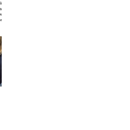
й
а
я
и