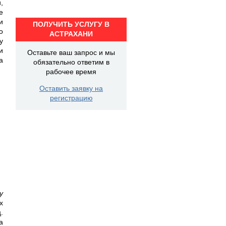
,
е
и
ПОЛУЧИТЬ УСЛУГУ В
о
АСТРАХАНИ
у
и
Оставьте ваш запрос и мы
а
обязательно ответим в
рабочее время
Оставить заявку на
регистрацию
у
х
.
а