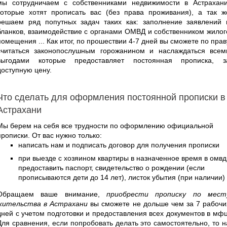
мы сотрудничаем с собственниками недвижимости в Астрахани
которые хотят прописать вас (без права проживания), а так ж
решаем ряд попутных задач таких как: заполнение заявлений 
бланков, взаимодействие с органами ОМВД и собственником жилог
помещения ... Как итог, по прошествии 4-7 дней вы сможете по прав
считаться законопослушным горожанином и наслаждаться всем
выгодами которые предоставляет постоянная прописка, з
доступную цену.
Что сделать для оформления постоянной прописки в
Астрахани
Мы берем на себя все трудности по оформлению официальной
прописки. От вас нужно только:
написать нам и подписать договор для получения прописки
при выезде с хозяином квартиры в назначенное время в омвд
предоставить паспорт, свидетельство о рождении (если
прописываются дети до 14 лет), листок убытия (при наличии)
Обращаем ваше внимание,
приобрести прописку по мест
жительства в Астрахани
вы сможете не дольше чем за 7 рабочи
дней с учетом подготовки и предоставления всех документов в мфц
Для сравнения, если попробовать делать это самостоятельно, то н