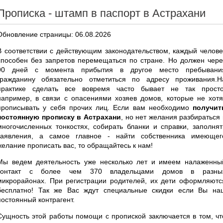
Прописка - штамп в паспорт в Астрахани
Обновление страницы: 06.08.2026
В соответствии с действующим законодательством, каждый челове
способен без запретов перемещаться по стране. Но должен чере
90 дней с момента прибытия в другое место пребывани
гражданину обязательно отметиться по адресу проживания.Н
практике сделать все вовремя часто бывает не так просто
например, в связи с опасениями хозяев домов, которые не хотя
прописывать у себя прочих лиц. Если вам необходимо
получит
постоянную прописку в Астрахани
, но нет желания разбираться 
многочисленных тонкостях, собирать бланки и справки, заполнят
заявления, а самое главное - найти собственника имеющег
желание прописать вас, то обращайтесь к нам!
Мы ведем деятельность уже несколько лет и имеем налаженны
контакт с более чем 370 владельцами домов в разны
микрорайонах. При регистрации родителей, их дети оформляютс
бесплатно! Так же Вас ждут специальные скидки если Вы на
постоянный контрагент.
Сущность этой работы помощи с пропиской заключается в том, чт