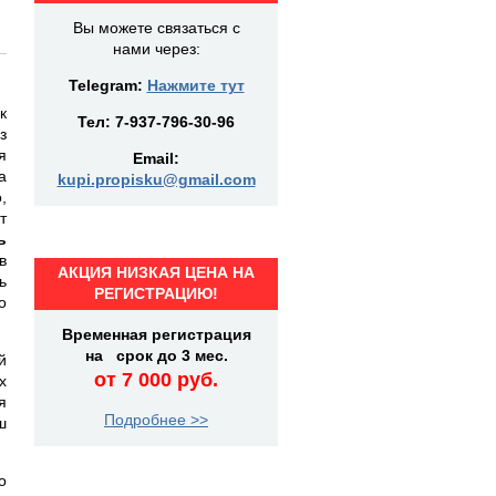
Вы можете связаться с
нами через:
Telegram:
Нажмите тут
к
Тел:
7-937-796-30-96
з
я
Email:
а
kupi.propisku@gmail.com
,
т
ь
в
АКЦИЯ НИЗКАЯ ЦЕНА НА
ь
РЕГИСТРАЦИЮ!
о
Временная регистрация
на срок до 3 мес.
й
от 7 000 руб.
х
я
Подробнее >>
ш
о